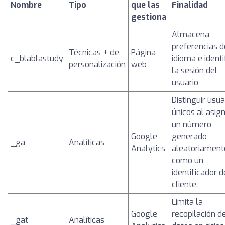
Nombre
Tipo
que las
Finalidad
gestiona
Almacena
preferencias d
Técnicas + de
Página
c_blablastudy
idioma e identi
personalización
web
la sesión del
usuario
Distinguir usua
únicos al asig
un número
Google
generado
_ga
Analíticas
Analytics
aleatoriament
como un
identificador d
cliente.
Limita la
Google
recopilación d
_gat
Analíticas