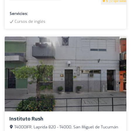
5
(17 opiniones)
Servicios:
Cursos de inglés
Instituto Rush
T4000IFR, Laprida 820 - T4000, San Miguel de Tucumán