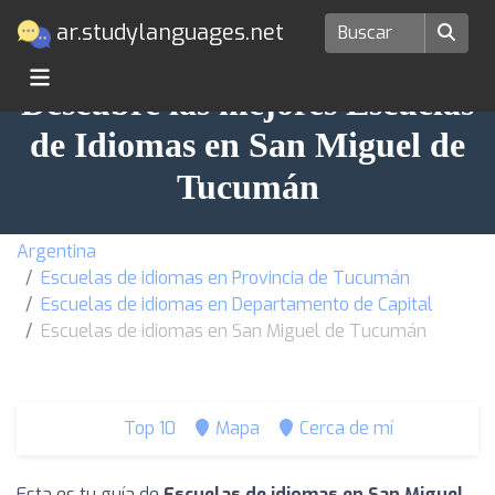
ar.studylanguages.net
Descubre las mejores Escuelas
de Idiomas en San Miguel de
Tucumán
Argentina
Escuelas de idiomas en Provincia de Tucumán
Escuelas de idiomas en Departamento de Capital
Escuelas de idiomas en San Miguel de Tucumán
Top 10
Mapa
Cerca de mí
Esta es tu guía de
Escuelas de idiomas en San Miguel