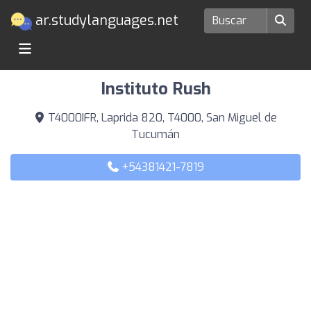
ar.studylanguages.net
Escuelas de idiomas en San Miguel de Tucumán
Instituto Rush
T4000IFR, Laprida 820, T4000, San Miguel de
Tucumán
+54381421-7819