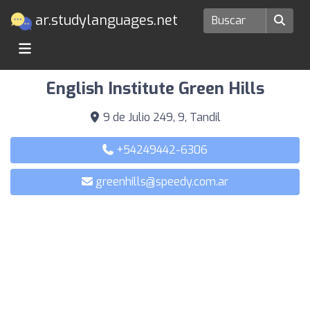
ar.studylanguages.net
Escuelas de idiomas en Tandil
English Institute Green Hills
9 de Julio 249, 9, Tandil
+54249442-6306
greenhills@speedy.com.ar