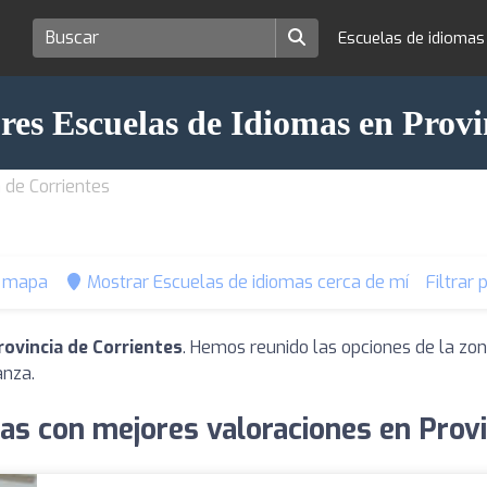
Escuelas de idioma
res Escuelas de Idiomas en Provi
 de Corrientes
l mapa
Mostrar Escuelas de idiomas cerca de mí
Filtrar
rovincia de Corrientes
. Hemos reunido las opciones de la zon
anza.
as con mejores valoraciones en Provi