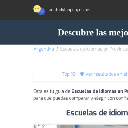
ar.studylanguages.net
Descubre las mejo
Argentina
Escuelas de idiomas en Provincia
Top 10
Ver resultados en e
Esta es tu guía de
Escuelas de idiomas en P
para que puedas comparar y elegir con confi
Escuelas de idiom