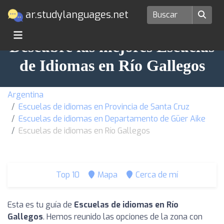
ar.studylanguages.net
Descubre las mejores Escuelas
de Idiomas en Río Gallegos
Argentina
Escuelas de idiomas en Provincia de Santa Cruz
Escuelas de idiomas en Departamento de Güer Aike
Escuelas de idiomas en Río Gallegos
Top 10
Mapa
Cerca de mí
Esta es tu guía de
Escuelas de idiomas en Río
Gallegos
. Hemos reunido las opciones de la zona con