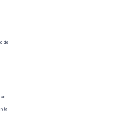
io de
 un
n la