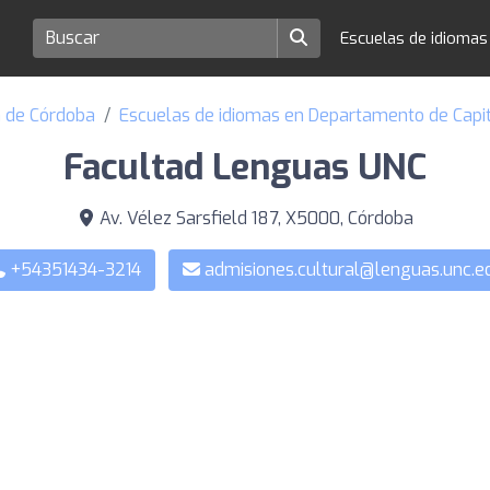
Escuelas de idioma
a de Córdoba
Escuelas de idiomas en Departamento de Capi
Facultad Lenguas UNC
Av. Vélez Sarsfield 187, X5000, Córdoba
+54351434-3214
admisiones.cultural@lenguas.unc.e