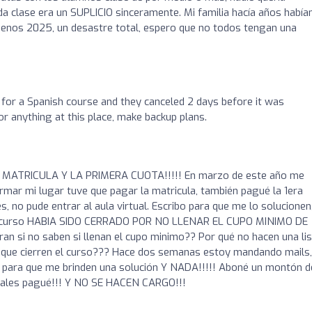
da clase era un SUPLICIO sinceramente. Mi familia hacía años había
menos 2025, un desastre total, espero que no todos tengan una
l for a Spanish course and they canceled 2 days before it was
r anything at this place, make backup plans.
MATRICULA Y LA PRIMERA CUOTA!!!!! En marzo de este año me
firmar mi lugar tuve que pagar la matricula, también pagué la 1era
s, no pude entrar al aula virtual. Escribo para que me lo solucionen,
el curso HABIA SIDO CERRADO POR NO LLENAR EL CUPO MINIMO DE
 si no saben si llenan el cupo minimo?? Por qué no hacen una lis
 que cierren el curso??? Hace dos semanas estoy mandando mails,
 para que me brinden una solución Y NADA!!!!! Aboné un montón d
cuales pagué!!! Y NO SE HACEN CARGO!!!