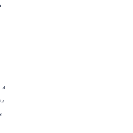
n
 al
ta
e