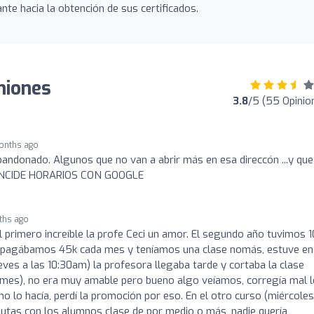
nte hacia la obtención de sus certificados.
niones
3.8
/5 (55 Opinio
onths ago
abandonado. Algunos que no van a abrir más en esa direccón ...y que
OINCIDE HORARIOS CON GOOGLE
ths ago
l primero increíble la profe Ceci un amor. El segundo año tuvimos 1
 pagábamos 45k cada mes y teníamos una clase nomás, estuve en
eves a las 10:30am) la profesora llegaba tarde y cortaba la clase
l mes), no era muy amable pero bueno algo veíamos, corregía mal 
o lo hacía, perdí la promoción por eso. En el otro curso (miércoles
isputas con los alumnos clase de por medio o más, nadie quería