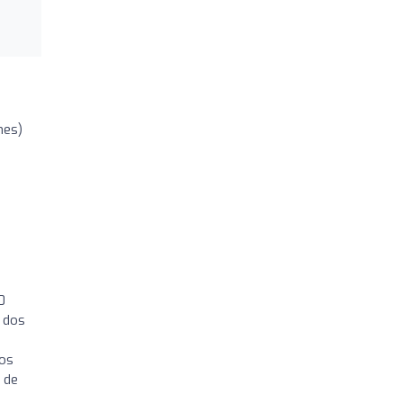
nes)
0
 dos
los
 de