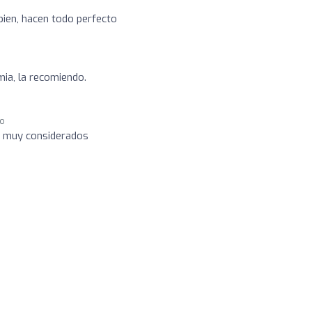
 bien, hacen todo perfecto
ia, la recomiendo.
go
 muy considerados
o