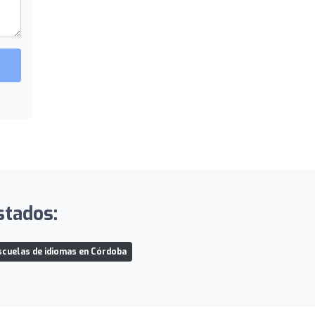
stados:
scuelas de idiomas en Córdoba