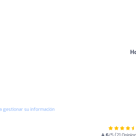
Ho
a gestionar su información
4.6
/5 (21 Opinio