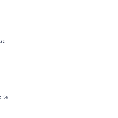
las
o. Se