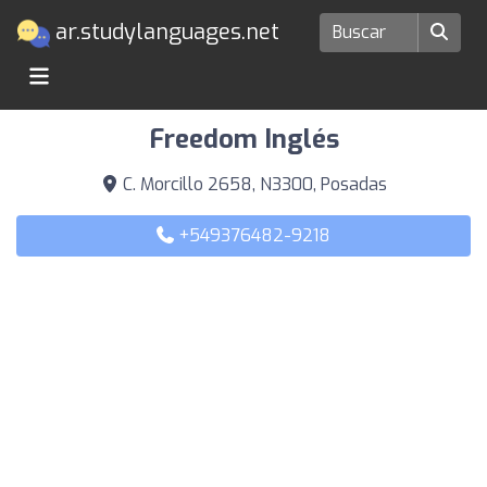
ar.studylanguages.net
Escuelas de idiomas en Posadas
Freedom Inglés
C. Morcillo 2658, N3300, Posadas
+549376482-9218