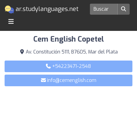
ar.studylanguages.net
Escuelas de idiomas en Mar del Plata
Cem English Copetel
Av. Constitución 5111, B7605, Mar del Plata
+54223471-2548
info@cemenglish.com