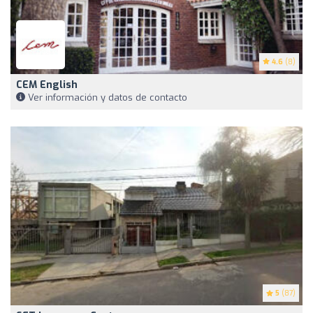
4.6
(8)
CEM English
Ver información y datos de contacto
5
(87)