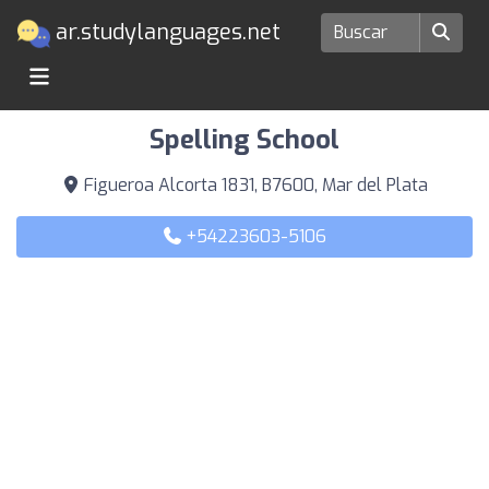
ar.studylanguages.net
Escuelas de idiomas en Mar del Plata
Spelling School
Figueroa Alcorta 1831, B7600, Mar del Plata
+54223603-5106