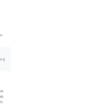
as
n q
ve
las
es