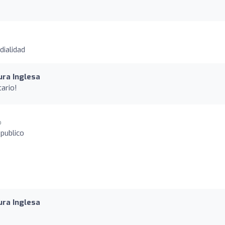
dialidad
ura Inglesa
ario!
o
 publico
ura Inglesa