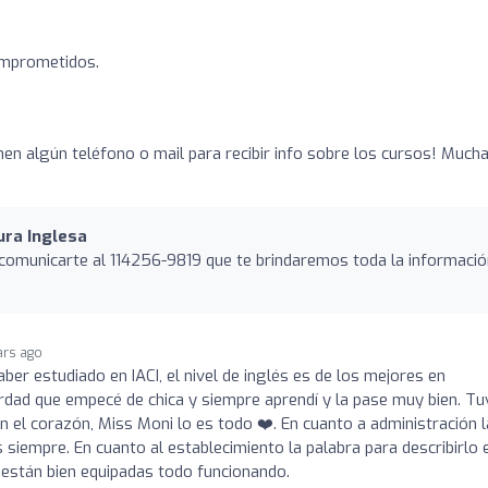
omprometidos.
enen algún teléfono o mail para recibir info sobre los cursos! Much
ura Inglesa
 comunicarte al 114256-9819 que te brindaremos toda la informació
ars ago
ber estudiado en IACI, el nivel de inglés es de los mejores en
erdad que empecé de chica y siempre aprendí y la pase muy bien. Tu
n el corazón, Miss Moni lo es todo ❤️. En cuanto a administración 
siempre. En cuanto al establecimiento la palabra para describirlo 
 están bien equipadas todo funcionando.