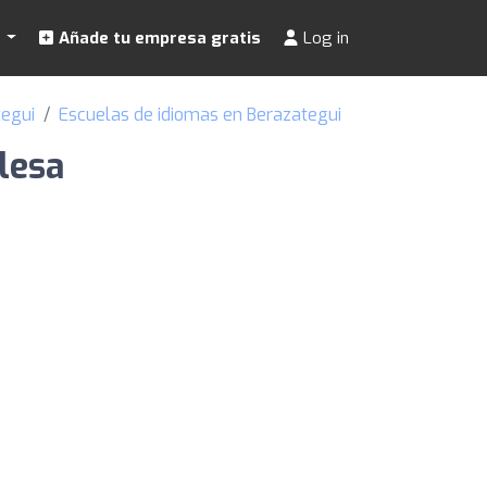
s
Añade tu empresa gratis
Log in
tegui
Escuelas de idiomas en Berazategui
lesa