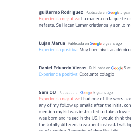
guillermo Rodriguez
Publicada en
5 yea
Experiencia negativa:
La manera en la que te de
nefasta. Se Hacen llamar cristianos y son lo má
Lujan Marua
Publicada en
5 years ago
Experiencia positiva:
Muy buen nivel académico y
Daniel Eduardo Vieras
Publicada en
5 y
Experiencia positiva:
Excelente colegio
Sam OU
Publicada en
6 years ago
Experiencia negativa:
I had one of the worst ex
any of my follow up emails after the initial 
mention my kid was instructed to take a lowe
was born and raised in the US. I would think t
the totally different treatment instead. I wil