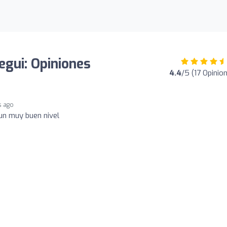
egui: Opiniones
4.4
/5 (17 Opinio
s ago
 un muy buen nivel