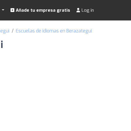
s
Añade tu empresa gratis
Log in
tegui
Escuelas de idiomas en Berazategui
i