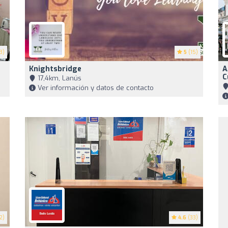
3)
5
(15)
Knightsbridge
A
C
17,4km, Lanús
Ver información y datos de contacto
2)
4.6
(33)