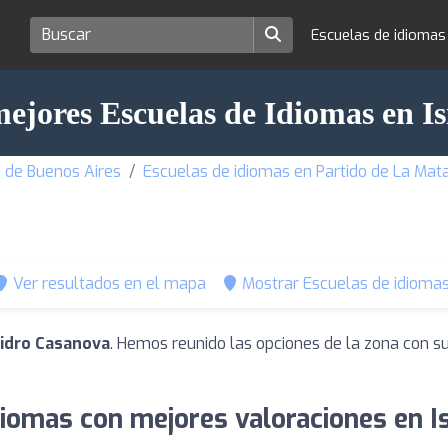
Escuelas de idioma
mejores Escuelas de Idiomas en I
a de Buenos Aires
Escuelas de idiomas en Partido de La Mat
Ver resultados en el mapa
Mostrar Escuelas de idiomas
sidro Casanova
. Hemos reunido las opciones de la zona con s
diomas con mejores valoraciones en I