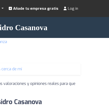
s
Añade tu empresa gratis
Log in
sidro Casanova
anza
 cerca de mí
us valoraciones y opiniones reales para que
sidro Casanova