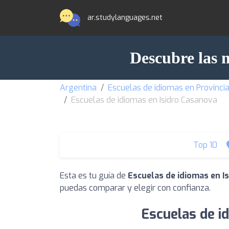
ar.studylanguages.net
Descubre las 
Argentina
Escuelas de idiomas en Provinci
Escuelas de idiomas en Isidro Casanova
Top 10
Esta es tu guía de
Escuelas de idiomas en I
puedas comparar y elegir con confianza.
Escuelas de i